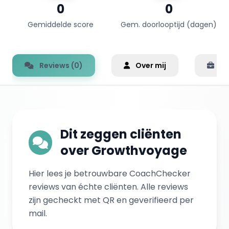
0
0
Gemiddelde score
Gem. doorlooptijd (dagen)
Reviews (0)
Over mij
Er
Dit zeggen cliënten
over Growthvoyage
Hier lees je betrouwbare CoachChecker
reviews van échte cliënten. Alle reviews
zijn gecheckt met QR en geverifieerd per
mail.