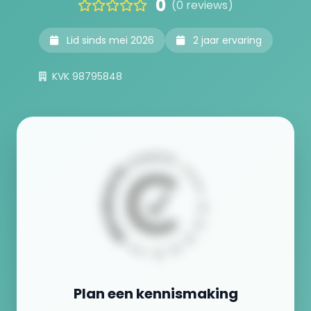
0
(0 reviews)
Lid sinds mei 2026
2 jaar ervaring
KVK 98795848
Plan een kennismaking